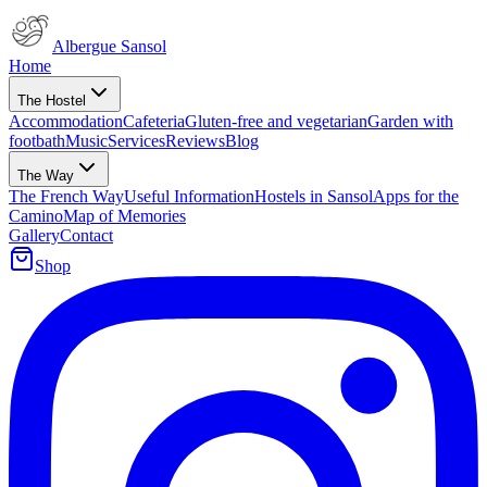
Albergue Sansol
Home
The Hostel
Accommodation
Cafeteria
Gluten-free and vegetarian
Garden with
footbath
Music
Services
Reviews
Blog
The Way
The French Way
Useful Information
Hostels in Sansol
Apps for the
Camino
Map of Memories
Gallery
Contact
Shop