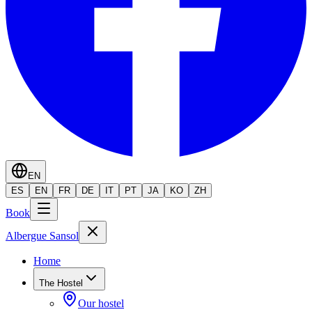
EN
ES
EN
FR
DE
IT
PT
JA
KO
ZH
Book
Albergue Sansol
Home
The Hostel
Our hostel