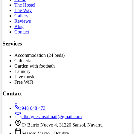
The Hostel
The Way
Gallery
Reviews
Blog
Contact
Services
Accommodation (24 beds)
Cafeteria
Garden with footbath
Laundry
Live music
Free WiFi
Contact
948 648 473
alberguesansolmail@gmail.com
C/ Barrio Nuevo 4, 31220 Sansol, Navarra
Season
:
Marzo
-
Octubre