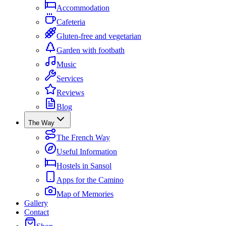
Accommodation
Cafeteria
Gluten-free and vegetarian
Garden with footbath
Music
Services
Reviews
Blog
The Way
The French Way
Useful Information
Hostels in Sansol
Apps for the Camino
Map of Memories
Gallery
Contact